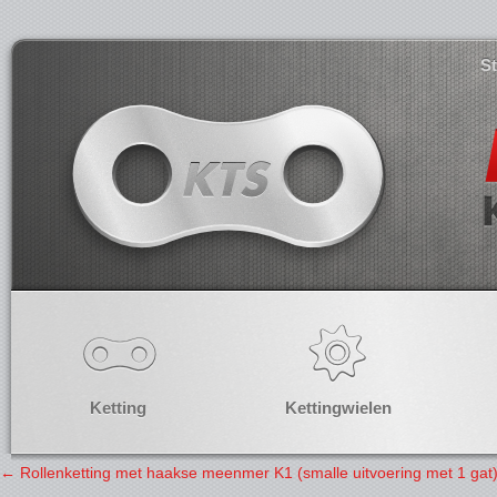
S
Ketting
Kettingwielen
←
Rollenketting met haakse meenmer K1 (smalle uitvoering met 1 gat