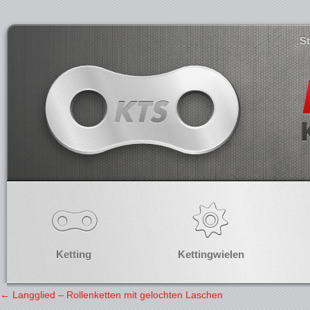
S
Ketting
Kettingwielen
←
Langglied – Rollenketten mit gelochten Laschen