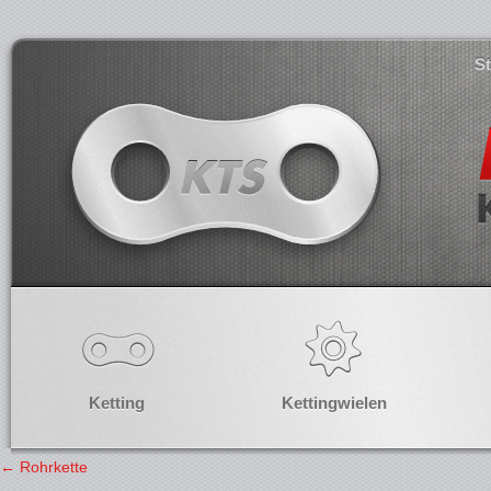
S
Ketting
Kettingwielen
←
Rohrkette