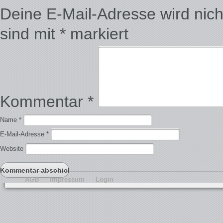
Deine E-Mail-Adresse wird nicht 
sind mit
*
markiert
Kommentar
*
Name
*
E-Mail-Adresse
*
Website
AGB
Impressum
Login