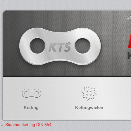
S
Ketting
Kettingwielen
←
Staalboutketting DIN 654