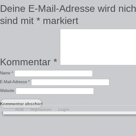
Deine E-Mail-Adresse wird nicht 
sind mit
*
markiert
Kommentar
*
Name
*
E-Mail-Adresse
*
Website
AGB
Impressum
Login