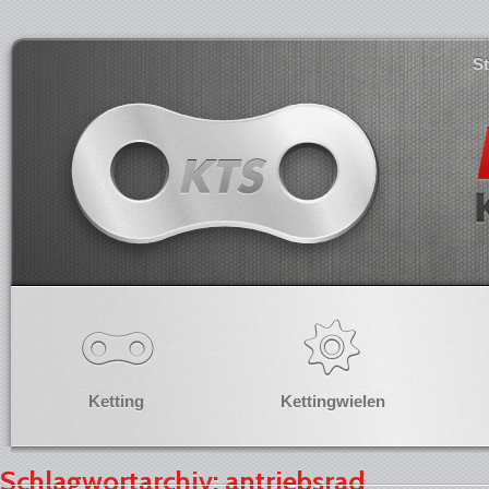
S
Ketting
Kettingwielen
Schlagwortarchiv: antriebsrad