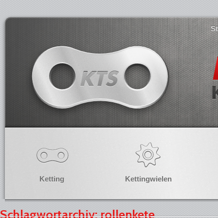
S
Ketting
Kettingwielen
Schlagwortarchiv: rollenkete