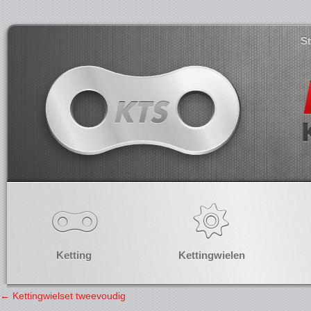
S
Ketting
Kettingwielen
←
Kettingwielset tweevoudig