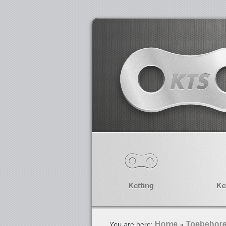
Ketting
Ke
Home
Toebehor
You are here:
»