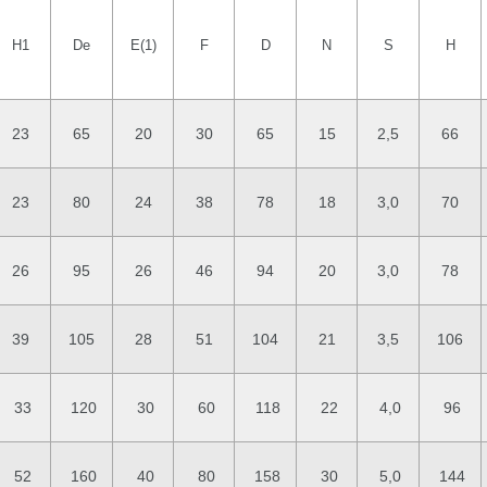
H1
De
E(1)
F
D
N
S
H
23
65
20
30
65
15
2,5
66
23
80
24
38
78
18
3,0
70
26
95
26
46
94
20
3,0
78
39
105
28
51
104
21
3,5
106
33
120
30
60
118
22
4,0
96
52
160
40
80
158
30
5,0
144