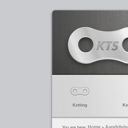
Ketting
Ke
Home
Aandrijvi
You are here:
»