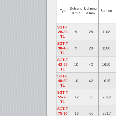
Bohrung
Bohrung
Typ
Buchse
d min
d max
SGT-T
28-38
9
28
1108
TL
SGT-T
38-45
9
28
1108
TL
SGT-T
42-55
10
42
1610
TL
SGT-T
48-60
10
42
1615
TL
SGT-T
55-70
12
50
2012
TL
SGT-T
75-90
16
60
2517