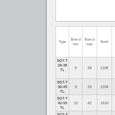
Bore d
Bore d
Type
Bush
min
max
SGT-T
28-38
9
28
1108
TL
SGT-T
38-45
9
28
1108
TL
SGT-T
42-55
10
42
1610
TL
SGT-T