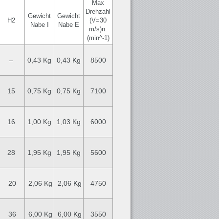
Max
Drehzahl
Gewicht
Gewicht
H2
(V=30
Nabe I
Nabe E
m/s)n.
(min^-1)
–
0,43 Kg
0,43 Kg
8500
15
0,75 Kg
0,75 Kg
7100
16
1,00 Kg
1,03 Kg
6000
28
1,95 Kg
1,95 Kg
5600
20
2,06 Kg
2,06 Kg
4750
36
6,00 Kg
6,00 Kg
3550