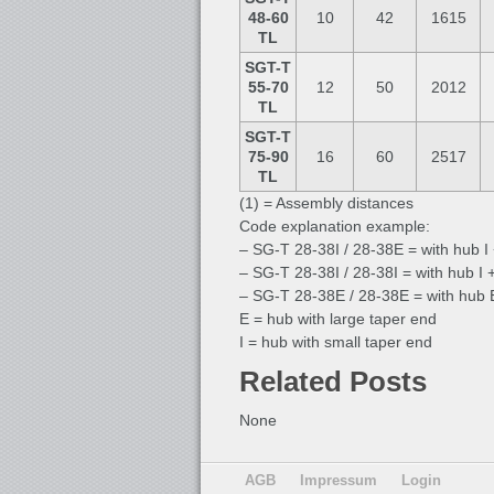
48-60
10
42
1615
TL
SGT-T
55-70
12
50
2012
TL
SGT-T
75-90
16
60
2517
TL
(1) = Assembly distances
Code explanation example:
– SG-T 28-38I / 28-38E = with hub I 
– SG-T 28-38I / 28-38I = with hub I +
– SG-T 28-38E / 28-38E = with hub 
E = hub with large taper end
I = hub with small taper end
Related Posts
None
AGB
Impressum
Login