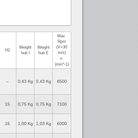
Max.
Rpm
(V=30
Weight
Weight
H2
m/s)
hub I
hub E
n.
(min^-1)
–
0,43 Kg
0,43 Kg
8500
15
0,75 Kg
0,75 Kg
7100
16
1,00 Kg
1,03 Kg
6000