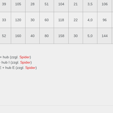
39
105
28
51
104
21
3,5
106
33
120
30
60
118
22
4,0
96
52
160
40
80
158
30
5,0
144
+ hub (zzgl.
Spider
)
 hub I (zzgl.
Spider
)
E + hub E (zzgl.
Spider
)