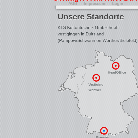
AGB
Impressum
Login
Unsere Standorte
KTS Kettentechnik GmbH heeft
vestigingen in Duitsland
(Pampow/Schwerin en Werther/Bielefeld)
HeadOffice
Vestiging
Werther
Wangen