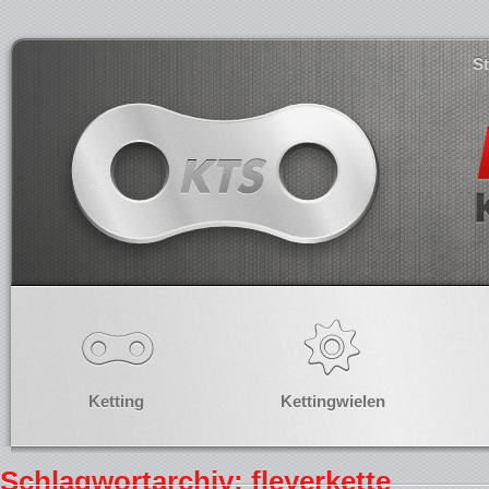
S
Ketting
Kettingwielen
Schlagwortarchiv: fleyerkette