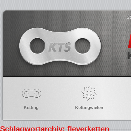
S
Ketting
Kettingwielen
Schlagwortarchiv: fleyerketten