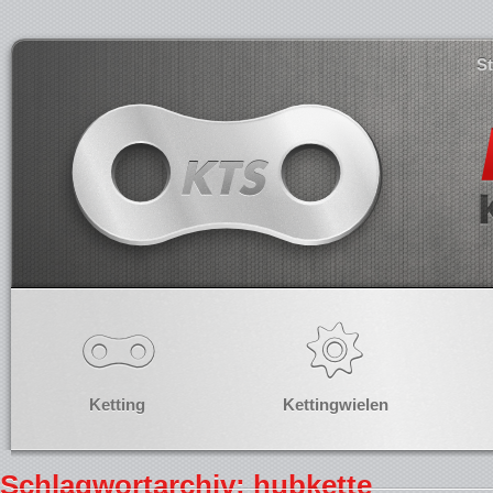
S
Ketting
Kettingwielen
Schlagwortarchiv: hubkette