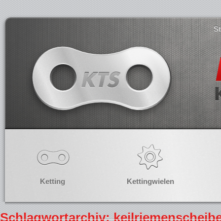
S
Ketting
Kettingwielen
Schlagwortarchiv: keilriemenscheibe