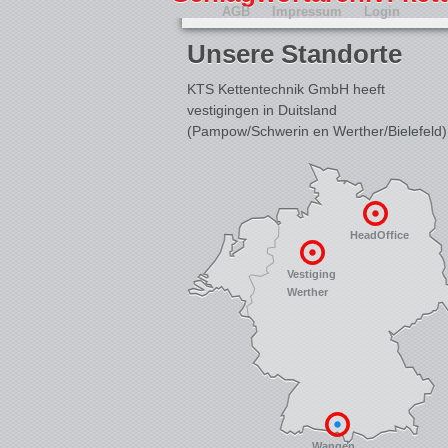
AGB
Impressum
Login
Unsere Standorte
KTS Kettentechnik GmbH heeft
vestigingen in Duitsland
(Pampow/Schwerin en Werther/Bielefeld)
HeadOffice
Vestiging
Werther
Wangen