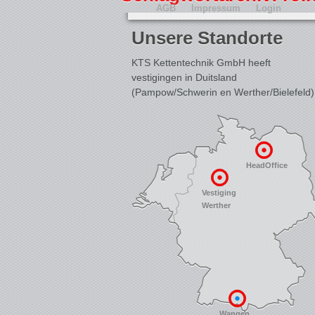
AGB
Impressum
Login
Unsere Standorte
KTS Kettentechnik GmbH heeft
vestigingen in Duitsland
(Pampow/Schwerin en Werther/Bielefeld)
HeadOffice
Vestiging
Werther
Wangen