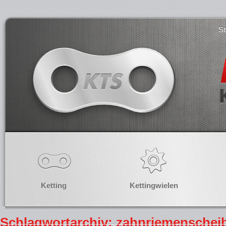
S
Ketting
Kettingwielen
Schlagwortarchiv: zahnriemenschei