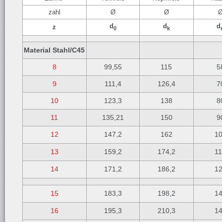
zahl
Ø
Ø
d
d
d
z
0
k
Material Stahl/C45
8
99,55
115
5
9
111,4
126,4
7
10
123,3
138
8
11
135,21
150
9
12
147,2
162
1
13
159,2
174,2
1
14
171,2
186,2
1
15
183,3
198,2
1
16
195,3
210,3
1