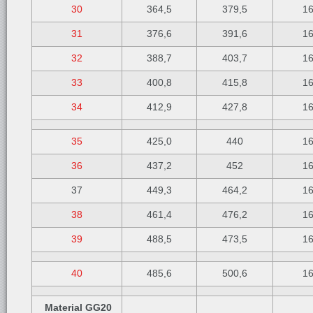
30
364,5
379,5
1
31
376,6
391,6
1
32
388,7
403,7
1
33
400,8
415,8
1
34
412,9
427,8
1
35
425,0
440
1
36
437,2
452
1
37
449,3
464,2
1
38
461,4
476,2
1
39
488,5
473,5
1
40
485,6
500,6
1
Material GG20