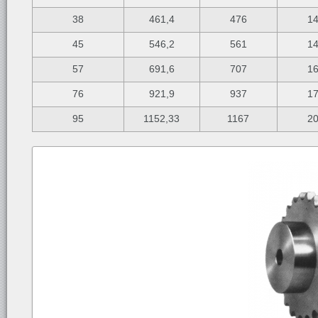
38
461,4
476
1
45
546,2
561
1
57
691,6
707
1
76
921,9
937
1
95
1152,33
1167
2