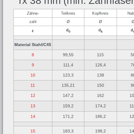
rx 38 mm (min. Zahnfase
Zähne-
Teilkreis
Kopfkreis
Na
zahl
Ø
Ø
d
d
d
z
0
k
Material Stahl/C45
8
99,55
115
5
9
111,4
126,4
7
10
123,3
138
8
11
135,21
150
9
12
147,2
162
1
13
159,2
174,2
1
14
171,2
186,2
1
15
183,3
198,2
1