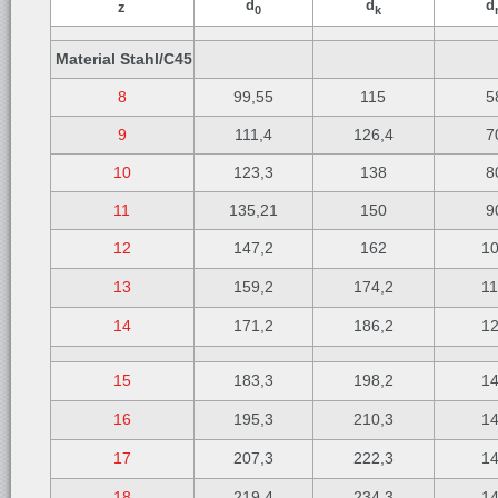
d
d
d
z
0
k
Material Stahl/C45
8
99,55
115
5
9
111,4
126,4
7
10
123,3
138
8
11
135,21
150
9
12
147,2
162
1
13
159,2
174,2
1
14
171,2
186,2
1
15
183,3
198,2
1
16
195,3
210,3
1
17
207,3
222,3
1
18
219,4
234,3
1