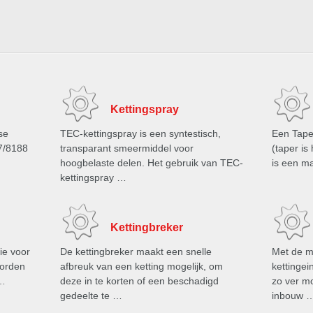
Kettingspray
se
TEC-kettingspray is een syntestisch,
Een Tape
7/8188
transparant smeermiddel voor
(taper is
hoogbelaste delen. Het gebruik van TEC-
is een m
kettingspray …
Kettingbreker
ie voor
De kettingbreker maakt een snelle
Met de m
worden
afbreuk van een ketting mogelijk, om
kettinge
 …
deze in te korten of een beschadigd
zo ver m
gedeelte te …
inbouw 