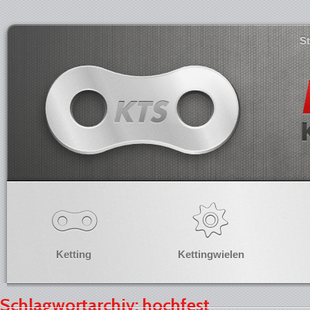
S
Ketting
Kettingwielen
Schlagwortarchiv: hochfest