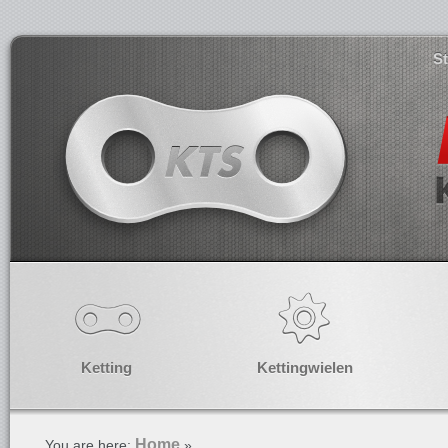
S
Ketting
Kettingwielen
Home
You are here:
»