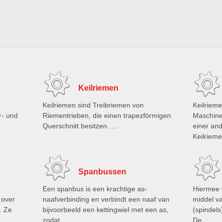
Keilriemen
Keilriemen sind Treibriemen von
Keilriem
r- und
Riementrieben, die einen trapezförmigen
Maschine
Querschnitt besitzen. …
einer and
Keilriem
Spanbussen
Een spanbus is een krachtige as-
Hiermee 
 over
naafverbinding en verbindt een naaf van
middel v
. Ze
bijvoorbeeld een kettingwiel met een as,
(spindel
zodat …
De …