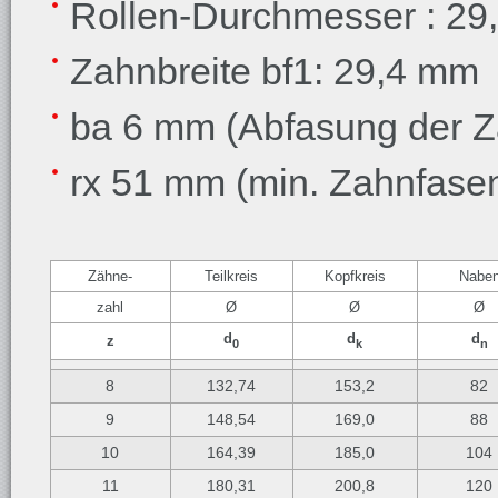
Rollen-Durchmesser
: 2
Zahnbreite bf1: 29,4 mm
ba 6 mm (Abfasung der Z
rx 51 mm (min. Zahnfase
Zähne-
Teilkreis
Kopfkreis
Nabe
zahl
Ø
Ø
Ø
d
d
d
z
0
k
n
8
132,74
153,2
82
9
148,54
169,0
88
10
164,39
185,0
104
11
180,31
200,8
120