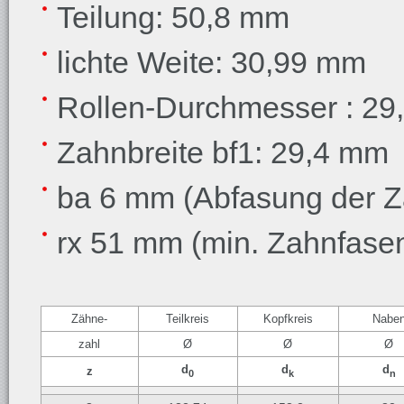
Teilung: 50,8 mm
lichte Weite: 30,99 mm
Rollen-Durchmesser
: 2
Zahnbreite bf1: 29,4 mm
ba 6 mm (Abfasung der Z
rx 51 mm (min. Zahnfase
Zähne-
Teilkreis
Kopfkreis
Nabe
zahl
Ø
Ø
Ø
d
d
d
z
0
k
n