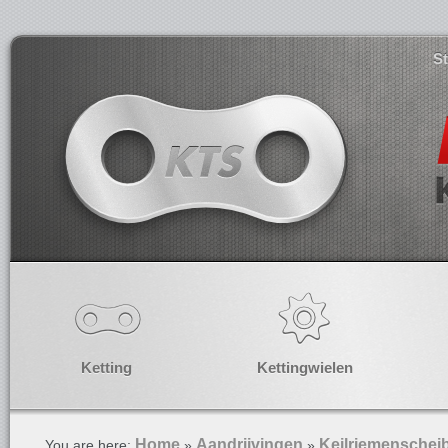
S
Ketting
Kettingwielen
Home
Aandrijvingen
Keilriemenschei
You are here:
»
»