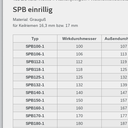
SPB einrillig
Material: Grauguß
für Keilriemen 16,3 mm bzw. 17 mm
Typ
Wirkdurchmesser
Außendurc
SPB100-1
100
107
SPB106-1
106
113
SPB112-1
112
119
SPB118-1
118
125
SPB125-1
125
132
SPB132-1
132
139
SPB140-1
140
147
SPB150-1
150
157
SPB160-1
160
167
SPB170-1
170
177
SPB180-1
180
187