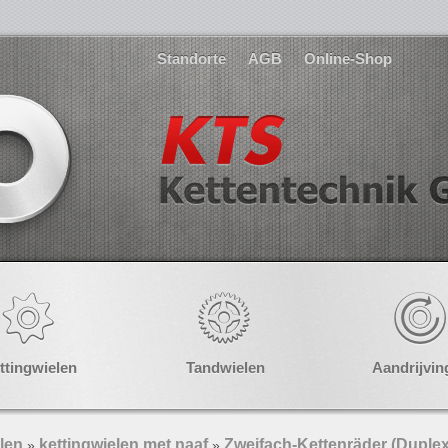
Standorte
AGB
Online-Shop
ttingwielen
Tandwielen
Aandrijvin
len
kettingwielen met naaf
Zweifach-Kettenräder (Duplex
»
»