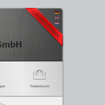
gen
Toebehoren
)
»