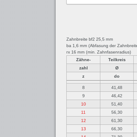
Zahnbreite bf2 25,5 mm
ba 1,6 mm (Abfasung der Zahnbreit
rx 16 mm (min. Zahnfasenradius)
Zähne-
Teilkreis
zahl
Ø
z
do
8
41,48
9
46,42
10
51,40
11
56,30
12
61,30
13
66,30