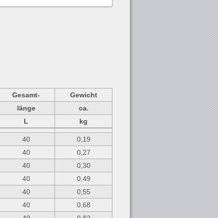
Gesamt-
Gewicht
länge
ca.
L
kg
40
0,19
40
0,27
40
0,30
40
0,49
40
0,55
40
0,68