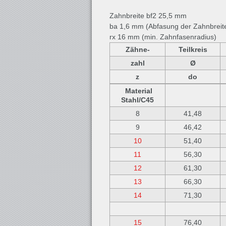
Zahnbreite bf2 25,5 mm
ba 1,6 mm (Abfasung der Zahnbreit
rx 16 mm (min. Zahnfasenradius)
Zähne-
Teilkreis
zahl
Ø
z
do
Material
Stahl/C45
8
41,48
9
46,42
10
51,40
11
56,30
12
61,30
13
66,30
14
71,30
15
76,40