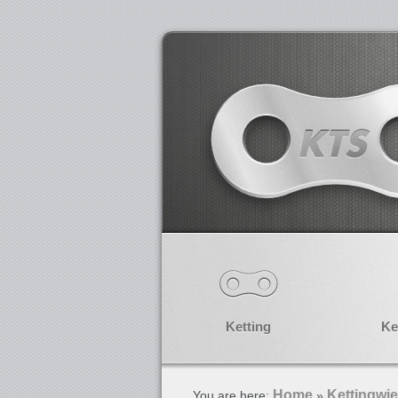
Ketting
Ke
Home
Kettingwie
You are here:
»