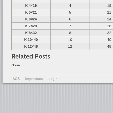
K 4×19
4
19
K 5×21
5
21
K 6×24
6
24
K 7×28
7
28
K 8×32
8
32
K 10×40
10
40
K 12×48
12
48
Related Posts
None
AGB
Impressum
Login