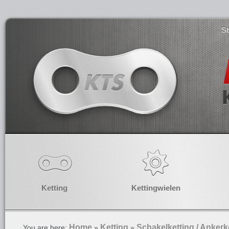
S
Ketting
Kettingwielen
Home
Ketting
Schakelketting / Ankerk
You are here:
»
»