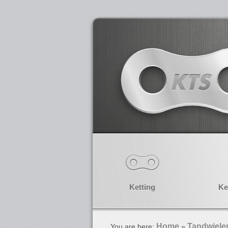
Ketting
Ke
Home
Tandwiele
You are here:
»