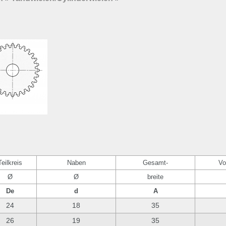
Teilkreis
Naben
Gesamt-
Vo
Ø
Ø
breite
De
d
A
24
18
35
26
19
35