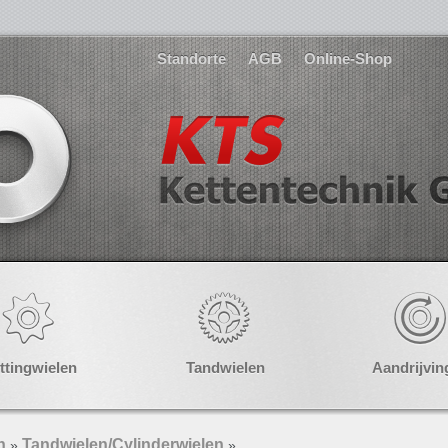
Standorte
AGB
Online-Shop
ttingwielen
Tandwielen
Aandrijvin
n
Tandwielen/Cylinderwielen
»
»