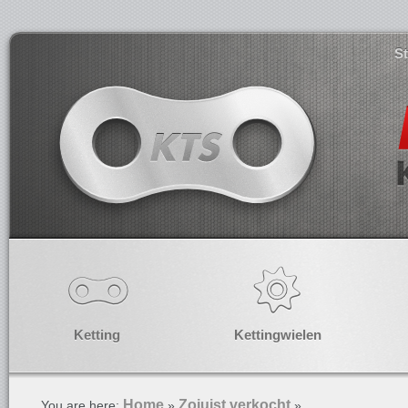
S
Ketting
Kettingwielen
Home
Zojuist verkocht
You are here:
»
»