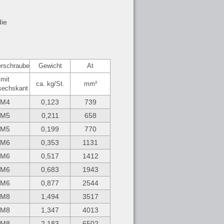
die
erschraube
Gewicht
At
mit
ca. kg/St.
mm²
sechskant
M4
0,123
739
M5
0,211
658
M5
0,199
770
M6
0,353
1131
M6
0,517
1412
M6
0,683
1943
M6
0,877
2544
M8
1,494
3517
M8
1,347
4013
M8
2,183
6502