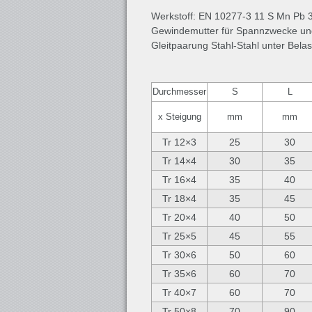
Werkstoff: EN 10277-3 11 S Mn Pb 
Gewindemutter für Spannzwecke und
Gleitpaarung Stahl-Stahl unter Bela
Durchmesser
S
L
x Steigung
mm
mm
Tr 12×3
25
30
Tr 14×4
30
35
Tr 16×4
35
40
Tr 18×4
35
45
Tr 20×4
40
50
Tr 25×5
45
55
Tr 30×6
50
60
Tr 35×6
60
70
Tr 40×7
60
70
Tr 50×8
70
90