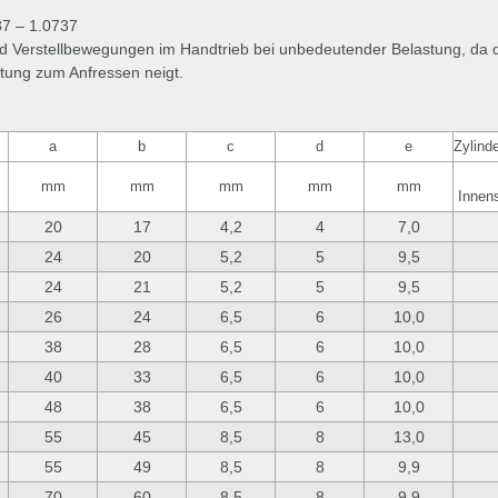
37 – 1.0737
 Verstellbewegungen im Handtrieb bei unbedeutender Belastung, da 
stung zum Anfressen neigt.
a
b
c
d
e
Zylind
mm
mm
mm
mm
mm
Innen
20
17
4,2
4
7,0
24
20
5,2
5
9,5
24
21
5,2
5
9,5
26
24
6,5
6
10,0
38
28
6,5
6
10,0
40
33
6,5
6
10,0
48
38
6,5
6
10,0
55
45
8,5
8
13,0
55
49
8,5
8
9,9
70
60
8,5
8
9,9