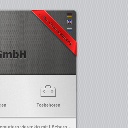
gen
Toebehoren
muttern viereckig mit Löchern
»