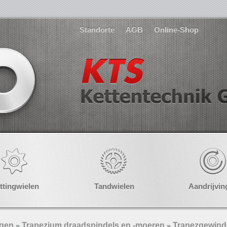
Standorte
AGB
Online-Shop
ttingwielen
Tandwielen
Aandrijvin
ngen
Trapezium draadspindels en -moeren
Trapezgewinde
»
»