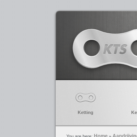
Ketting
Ke
Home
Aandrijvi
You are here:
»