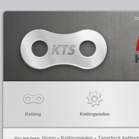
S
Ketting
Kettingwielen
Home
Kettingwielen
Taperlock ketting
You are here:
»
»