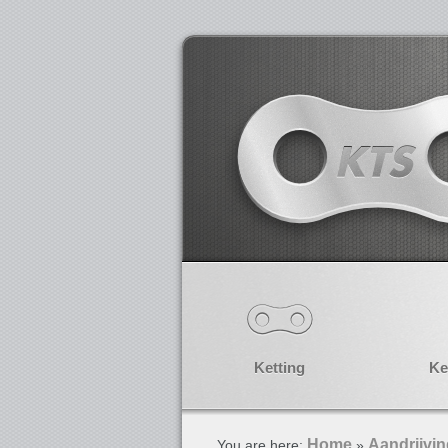
Ketting
Ke
Home
Aandrijvi
You are here:
»