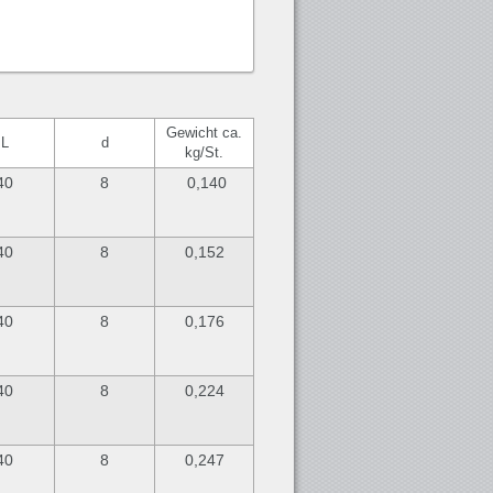
Gewicht ca.
L
d
kg/St.
40
8
0,140
40
8
0,152
40
8
0,176
40
8
0,224
40
8
0,247