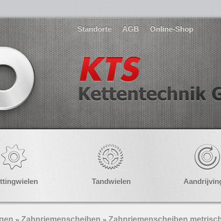
Standorte
AGB
Online-Shop
ttingwielen
Tandwielen
Aandrijvin
ngen
Zahnriemenscheiben
Zahnriemenscheiben metrisch
»
»