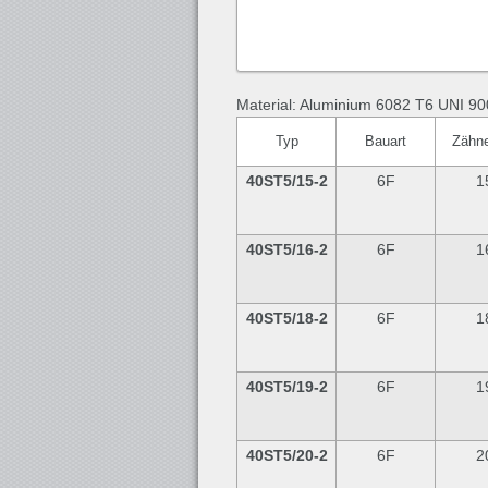
Material: Aluminium 6082 T6 UNI 90
Typ
Bauart
Zähn
40ST5/15-2
6F
1
40ST5/16-2
6F
1
40ST5/18-2
6F
1
40ST5/19-2
6F
1
40ST5/20-2
6F
2