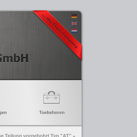
gen
Toebehoren
e Teilung vorgebohrt Typ "AT"
»