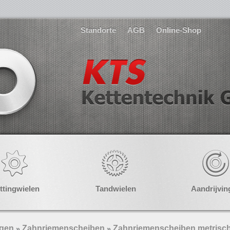
Standorte
AGB
Online-Shop
ttingwielen
Tandwielen
Aandrijvin
ngen
Zahnriemenscheiben
Zahnriemenscheiben metrisch
»
»