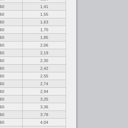
60
1,41
60
1,55
60
1,63
60
1,70
60
1,85
60
2,06
60
2,19
60
2,30
60
2,42
60
2,55
60
2,74
60
2,94
60
3,25
60
3,36
60
3,78
60
4,04