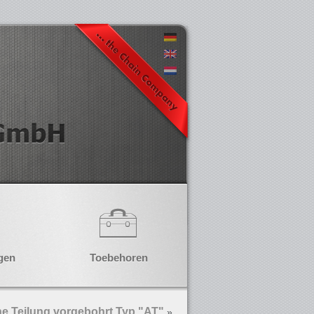
gen
Toebehoren
e Teilung vorgebohrt Typ "AT"
»