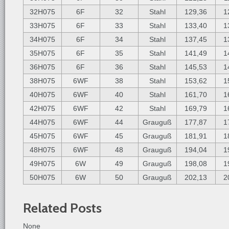
32H075
6F
32
Stahl
129,36
1
33H075
6F
33
Stahl
133,40
1
34H075
6F
34
Stahl
137,45
1
35H075
6F
35
Stahl
141,49
1
36H075
6F
36
Stahl
145,53
1
38H075
6WF
38
Stahl
153,62
1
40H075
6WF
40
Stahl
161,70
1
42H075
6WF
42
Stahl
169,79
1
44H075
6WF
44
Grauguß
177,87
1
45H075
6WF
45
Grauguß
181,91
1
48H075
6WF
48
Grauguß
194,04
1
49H075
6W
49
Grauguß
198,08
1
50H075
6W
50
Grauguß
202,13
2
Related Posts
None