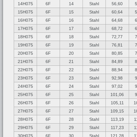
14H075
6F
14
Stahl
56,60
15H075
6F
15
Stahl
60,64
16H075
6F
16
Stahl
64,68
17H075
6F
17
Stahl
68,72
18H075
6F
18
Stahl
72,77
19H075
6F
19
Stahl
76,81
20H075
6F
20
Stahl
80,85
21H075
6F
21
Stahl
84,89
22H075
6F
22
Stahl
88,94
23H075
6F
23
Stahl
92,98
24H075
6F
24
Stahl
97,02
25H075
6F
25
Stahl
101,06
26H075
6F
26
Stahl
105,11
1
27H075
6F
27
Stahl
109,15
1
28H075
6F
28
Stahl
113,19
1
29H075
6F
29
Stahl
117,23
1
30H075
6F
30
Stahl
121,28
1