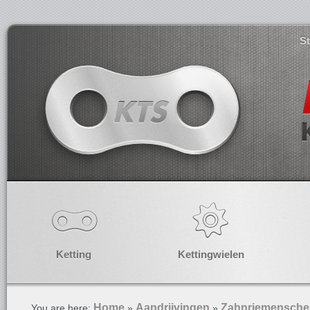
S
Ketting
Kettingwielen
Home
Aandrijvingen
Zahnriemensche
You are here:
»
»