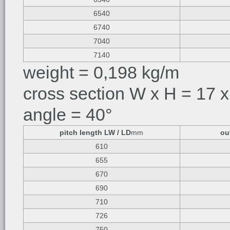
6540
6740
7040
7140
weight = 0,198 kg/m
cross section W x H = 17 x
angle = 40°
pitch length LW / LD
mm
ou
610
655
670
690
710
726
750