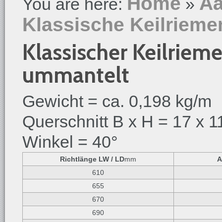
Home
Aa
You are here:
»
Klassische Keilrieme
Klassischer Keilrieme
ummantelt
Gewicht = ca. 0,198 kg/m
Querschnitt B x H = 17 x 1
Winkel = 40°
Richtlänge LW / LD
mm
A
610
655
670
690