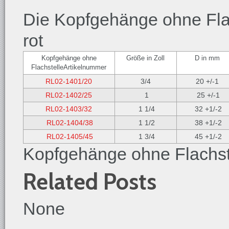
Die Kopfgehänge ohne Flac
rot
Kopfgehänge ohne
Größe in Zoll
D in mm
FlachstelleArtikelnummer
RL02-1401/20
3/4
20 +/-1
RL02-1402/25
1
25 +/-1
RL02-1403/32
1 1/4
32 +1/-2
RL02-1404/38
1 1/2
38 +1/-2
RL02-1405/45
1 3/4
45 +1/-2
Kopfgehänge ohne Flachst
Related Posts
None