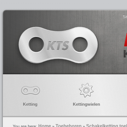
S
Ketting
Kettingwielen
Home
Toebehoren
Schakelketting to
You are here:
»
»