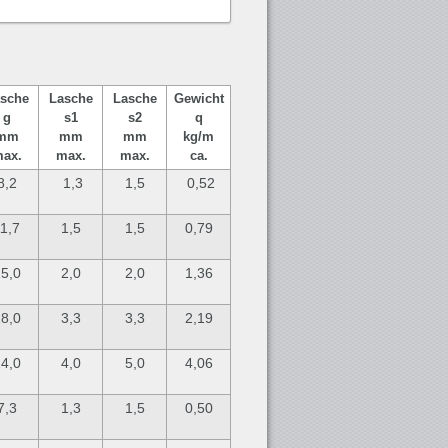
sche
Lasche
Lasche
Gewicht
g
s1
s2
q
mm
mm
mm
kg/m
ax.
max.
max.
ca.
8,2
1,3
1,5
0,52
1,7
1,5
1,5
0,79
5,0
2,0
2,0
1,36
8,0
3,3
3,3
2,19
4,0
4,0
5,0
4,06
7,3
1,3
1,5
0,50