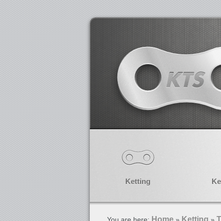
Ketting
Ke
Home
Ketting
T
You are here:
»
»