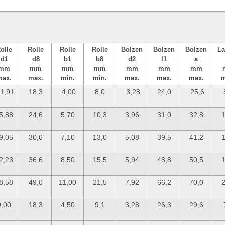
olle
Rolle
Rolle
Rolle
Bolzen
Bolzen
Bolzen
La
d1
d8
b1
b8
d2
l1
a
mm
mm
mm
mm
mm
mm
mm
max.
max.
min.
min.
max.
max.
max.
m
1,91
18,3
4,00
8,0
3,28
24,0
25,6
5,88
24,6
5,70
10,3
3,96
31,0
32,8
1
9,05
30,6
7,10
13,0
5,08
39,5
41,2
1
2,23
36,6
8,50
15,5
5,94
48,8
50,5
1
8,58
49,0
11,00
21,5
7,92
66,2
70,0
2
9,00
18,3
4,50
9,1
3,28
26,3
29,6