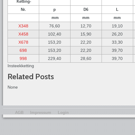
Ketting-
Nr.
p
D6
L
mm
mm
mm
X348
76,60
12,70
19,10
X458
102,40
15,90
26,20
X678
153,20
22,20
33,30
698
153,20
22,20
39,70
998
229,40
28,60
39,70
Insteekketting
Related Posts
None
AGB
Impressum
Login