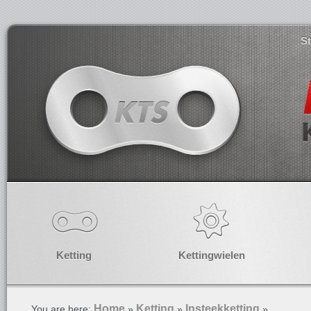
S
Ketting
Kettingwielen
Home
Ketting
Insteekketting
You are here:
»
»
»