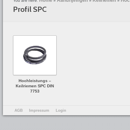
Home
Aandrijvingen
Keilriemen
Hoc
You are here:
»
»
»
Profil SPC
Hochleistungs –
Keilriemen SPC DIN
7753
AGB
Impressum
Login