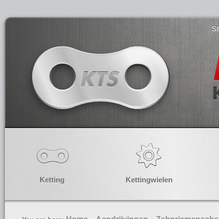
S
Ketting
Kettingwielen