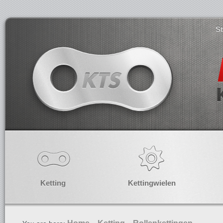
S
Ketting
Kettingwielen