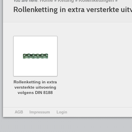
Home
Ketting
Rollenkettingen
You are here:
»
»
»
Rollenketting in extra versterkte u
Rollenketting in extra
versterkte uitvoering
volgens DIN 8188
AGB
Impressum
Login