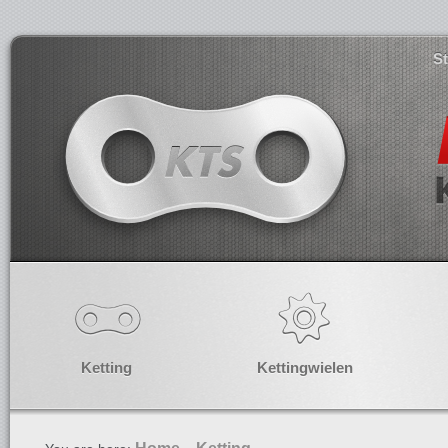
S
Ketting
Kettingwielen