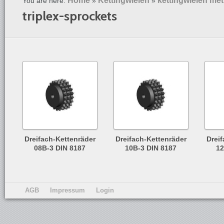
Home
Kettingwielen
kettingwielen met
You are here:
»
»
triplex-sprockets
Dreifach-Kettenräder
Dreifach-Kettenräder
Drei
08B-3 DIN 8187
10B-3 DIN 8187
12
AGB
Impressum
Login