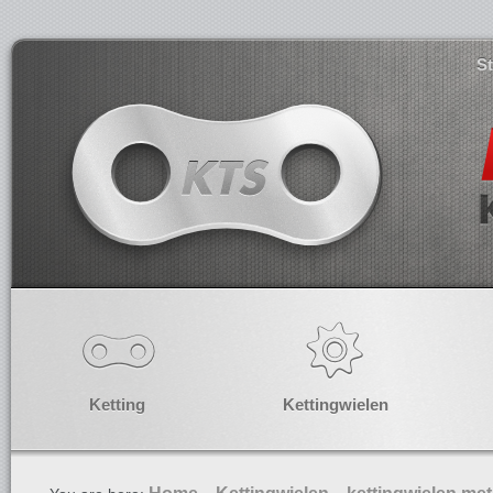
S
Ketting
Kettingwielen