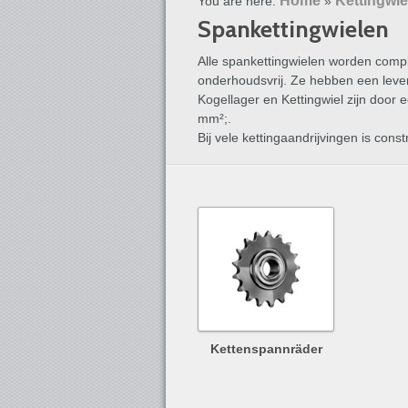
Home
Kettingwie
You are here:
»
Spankettingwielen
Alle spankettingwielen worden compl
onderhoudsvrij. Ze hebben een leve
Kogellager en Kettingwiel zijn door 
mm²;.
Bij vele kettingaandrijvingen is co
Kettenspannräder