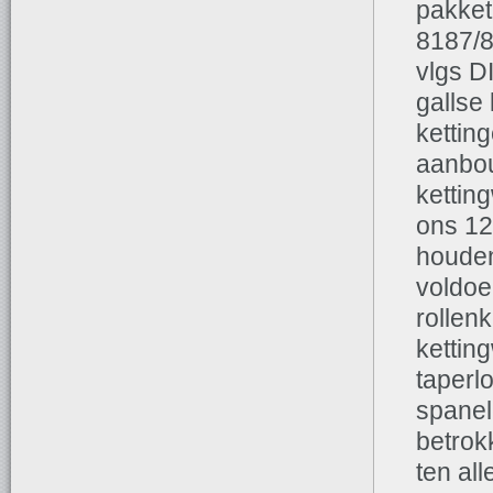
pakket
8187/8
vlgs D
gallse
kettin
aanbou
kettin
ons 12
houden 
voldoe
rollenk
kettin
taperl
spanel
betrok
ten al