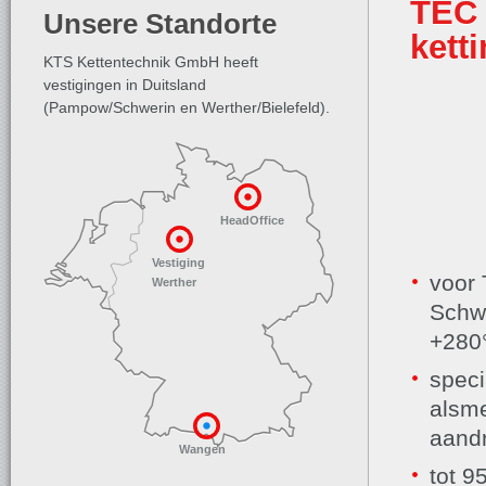
TEC 
Unsere Standorte
kett
KTS Kettentechnik GmbH heeft
vestigingen in Duitsland
(Pampow/Schwerin en Werther/Bielefeld).
HeadOffice
Vestiging
voor 
Werther
Schwi
+280
speci
alsme
aandr
Wangen
tot 9