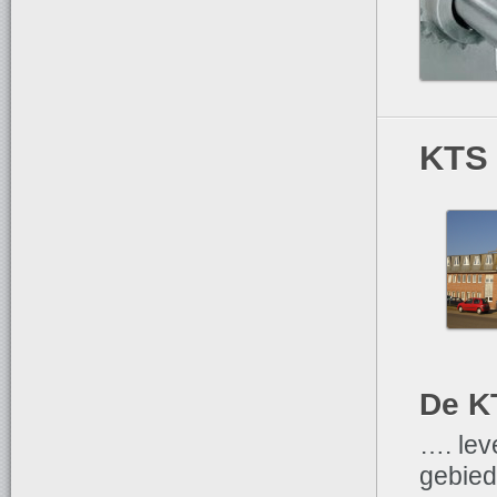
KTS 
De K
…. lev
gebied