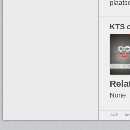
plaats
KTS
Rela
None
AGB
Im