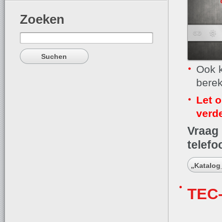
Zoeken
Suchen
nach:
Ook k
bere
Let o
verd
Vraag
telefo
„Katalog
TEC-