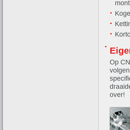
mont
Koge
Ketti
Kort
Eige
Op CNC
volgen
specif
draaide
over!