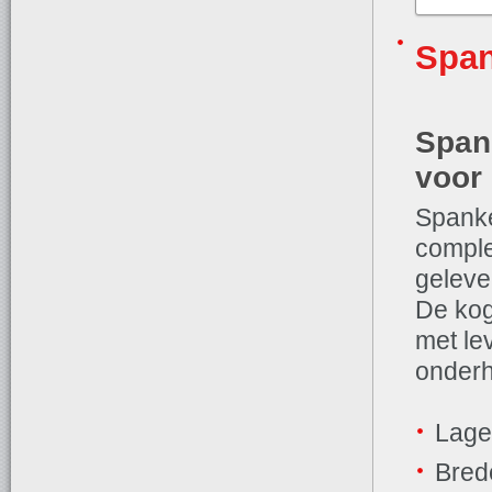
Span
Span
voor
Spanke
comple
geleve
De koge
met le
onderh
Lage
Bred