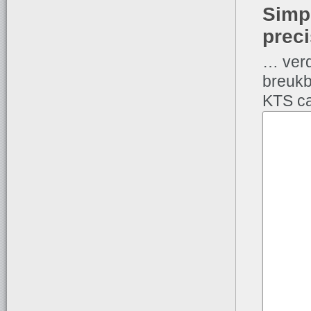
Simpl
preci
… verd
breukb
KTS ca