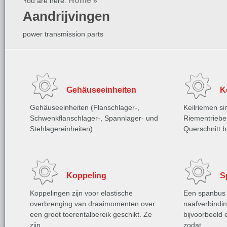
Home
You are here:
»
Aandrijvingen
power transmission parts
Gehäuseeinheiten
K
Gehäuseeinheiten (Flanschlager-,
Keilriemen si
Schwenkflanschlager-, Spannlager- und
Riementriebe
Stehlagereinheiten)
Querschnitt b
Koppeling
S
Koppelingen zijn voor elastische
Een spanbus i
overbrenging van draaimomenten over
naafverbindin
een groot toerentalbereik geschikt. Ze
bijvoorbeeld 
zijn …
zodat …