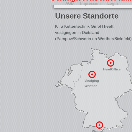
AGB
Impressum
Login
Unsere Standorte
KTS Kettentechnik GmbH heeft
vestigingen in Duitsland
(Pampow/Schwerin en Werther/Bielefeld)
HeadOffice
Vestiging
Werther
Wangen