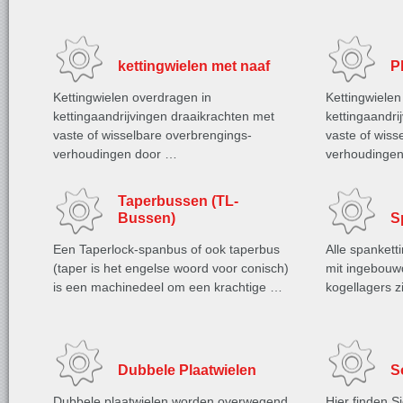
kettingwielen met naaf
P
Kettingwielen overdragen in
Kettingwielen
kettingaandrijvingen draaikrachten met
kettingaandri
vaste of wisselbare overbrengings-
vaste of wiss
verhoudingen door …
verhoudinge
Taperbussen (TL-
Bussen)
S
Een Taperlock-spanbus of ook taperbus
Alle spanket
(taper is het engelse woord voor conisch)
mit ingebouw
is een machinedeel om een krachtige …
kogellagers z
Dubbele Plaatwielen
S
Dubbele plaatwielen worden overwegend
Hier finden S