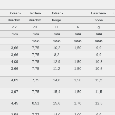
Bolzen-
Rollen-
Bolzen-
Laschen-
durchm.
durchm.
länge
höhe
d2
d1
l 1
a
g
mm
mm
mm
mm
mm
max.
max.
max.
max.
3,66
7,75
10,2
1,50
9,9
3,66
7,75
8,2
–
9,9
4,09
7,75
12,9
1,50
10,3
3,66
7,75
11,2
1,50
10,5
4,09
7,75
14,8
1,50
11,2
3,97
7,75
15,4
1,50
11,5
4,45
8,51
15,6
1,70
12,5
3,58
7,77
14,0
2,00
9,9