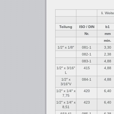
li. Weite
Teilung
ISO / DIN
b1
Nr.
mm
min.
1/2″ x 1/8″
081-1
3,30
082-1
2,38
083-1
4,88
1/2″ x 3/16″
415
4,88
L
1/2″ x
084-1
4,88
3/16″V
1/2″ x 1/4″ x
420
6,40
7,75
1/2″ x 1/4″ x
423
6,40
8,51
ASA 41
085-1
6,38