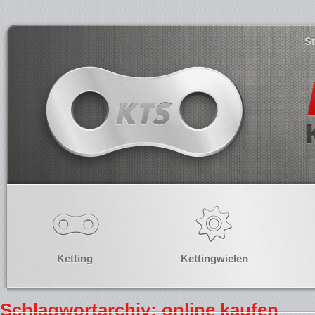
S
Ketting
Kettingwielen
Schlagwortarchiv: online kaufen